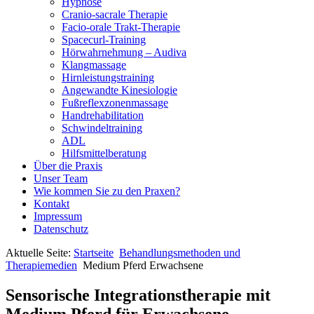
Hypnose
Cranio-sacrale Therapie
Facio-orale Trakt-Therapie
Spacecurl-Training
Hörwahrnehmung – Audiva
Klangmassage
Hirnleistungstraining
Angewandte Kinesiologie
Fußreflexzonenmassage
Handrehabilitation
Schwindeltraining
ADL
Hilfsmittelberatung
Über die Praxis
Unser Team
Wie kommen Sie zu den Praxen?
Kontakt
Impressum
Datenschutz
Aktuelle Seite:
Startseite
Behandlungsmethoden und
Therapiemedien
Medium Pferd Erwachsene
Sensorische Integrationstherapie mit
Medium Pferd für Erwachsene