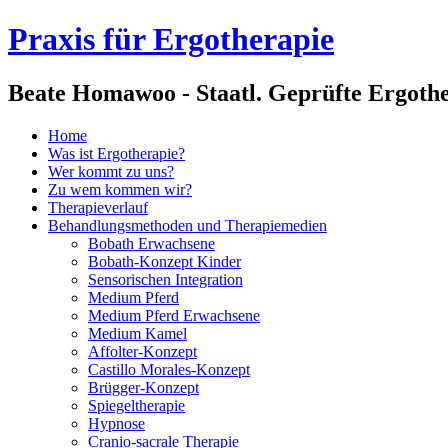
Praxis für Ergotherapie
Beate Homawoo - Staatl. Geprüfte Ergoth
Home
Was ist Ergotherapie?
Wer kommt zu uns?
Zu wem kommen wir?
Therapieverlauf
Behandlungsmethoden und Therapiemedien
Bobath Erwachsene
Bobath-Konzept Kinder
Sensorischen Integration
Medium Pferd
Medium Pferd Erwachsene
Medium Kamel
Affolter-Konzept
Castillo Morales-Konzept
Brügger-Konzept
Spiegeltherapie
Hypnose
Cranio-sacrale Therapie