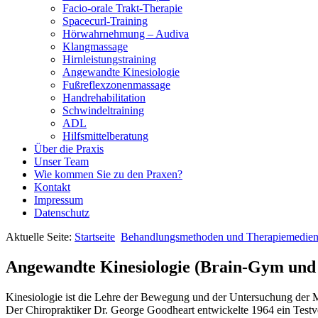
Facio-orale Trakt-Therapie
Spacecurl-Training
Hörwahrnehmung – Audiva
Klangmassage
Hirnleistungstraining
Angewandte Kinesiologie
Fußreflexzonenmassage
Handrehabilitation
Schwindeltraining
ADL
Hilfsmittelberatung
Über die Praxis
Unser Team
Wie kommen Sie zu den Praxen?
Kontakt
Impressum
Datenschutz
Aktuelle Seite:
Startseite
Behandlungsmethoden und Therapiemedie
Angewandte Kinesiologie (Brain-Gym und 
Kinesiologie ist die Lehre der Bewegung und der Untersuchung der M
Der Chiropraktiker Dr. George Goodheart entwickelte 1964 ein Testv